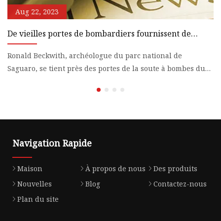
Aug 22, 2023
De vieilles portes de bombardiers fournissent de
L
l'ombre au parc national de Saguaro
l
Ronald Beckwith, archéologue du parc national de
Lu
Saguaro, se tient près des portes de la soute à bombes du
en
parc national
d'
Navigation Rapide
Maison
À propos de nous
Des produits
Nouvelles
Blog
Contactez-nous
Plan du site