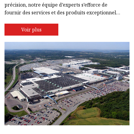
précision, notre équipe d’experts s’efforce de
fournir des services et des produits exceptionnels
qui répondent aux besoins uniques de nos clients à
travers le monde. Chez Xuzhou Stamped Parts Co.,
Voir plus
Ltd, nous comprenons l'importance de répondre
aux demandes du marché mondial. C'est pourquoi
nous proposons une large gamme de solutions de
fabrication pour répondre aux besoins de nos
clients, qu'