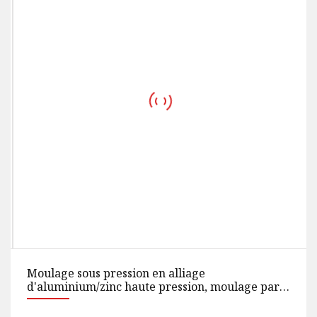
Moulage sous pression en alliage
d'aluminium/zinc haute pression, moulage par
gravité au sable pour voiture/pièces de rechange
automatiques/moteur/pompe/moteur/moto/broderie/